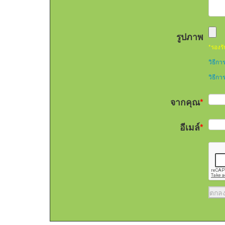
รูปภาพ
*รองรั
วิธีกา
วิธีก
จากคุณ
*
อีเมล์
*