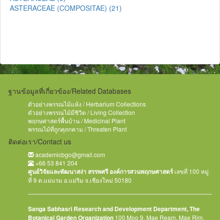
ASTERACEAE (COMPOSITAE) (21)
ATHYRIACEAE (3)
AVERRHOACEAE (2)
AVICENNIACEAE (1)
AZOLLACEAE (1)
BALANOPHORACEAE (4)
BALSAMINACEAE (15)
BARRINGTONIACEAE (1)
BASELLACEAE (1)
ฐานข้อมูลที่เกี่ยวข้อง/Related Databases
BERBERIDACEAE (1)
ตัวอย่างพรรณไม้แห้ง / Herbarium Collections
BETULACEAE (2)
ตัวอย่างพรรณไม้มีชิวิต / Living Collection
BIGNONIACEAE (29)
พฤกษศาสตร์พื้นบ้าน / Medicinal Plant
BIXACEAE (2)
พรรณไม้ที่ถูกคุถกคาม / Threaten Plant
BLECHNACEAE (7)
ติดต่อเรา/Contact us
BOMBACACEAE (3)
BORAGINACEAE (6)
academicbgo@gmail.com
+66 53 841 204
BRASSICACEAE (1)
ศูนย์วิจัยและพัฒนาสง่า สรรพศรี องค์การสวนพฤกษศาสตร์
เลขที่ 100 หมู่
BRETSCHNEIDERACEAE (1)
ที่ 9 ต.แม่แรม อ.แม่ริม จ.เชียงใหม่ 50180
BUDDLEJACEAE (1)
BURMANNIACEAE (1)
BURSERACEAE (5)
Sanga Sabhasri Research and Development Department, The
CACTACEAE (3)
Botanical Garden Organization
100 Moo 9, Mae Ream, Mae Rim,