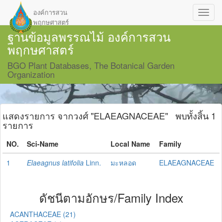
องค์การสวน
เมนู
พฤกษศาสตร์
นำทา
ฐานข้อมูลพรรณไม้ องค์การสวน
พฤกษศาสตร์
BGO Plant Databases, The Botanical Garden
Organization
แสดงรายการ จากวงศ์ "ELAEAGNACEAE" พบทั้งสิ้น 1
รายการ
NO.
Sci-Name
Local Name
Family
1
Elaeagnus latifolia
Linn.
มะหลอด
ELAEAGNACEAE
ดัชนีตามอักษร/Family Index
ACANTHACEAE (21)